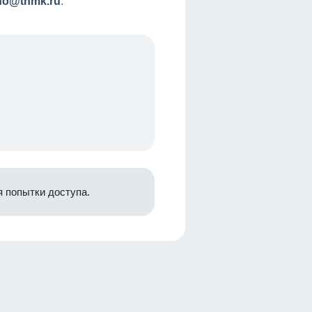
nfo@tnmk.ru
.
 попытки доступа.