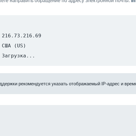
ете направить обращение по адресу электронной почты:
i
216.73.216.69
США (US)
Загрузка...
ддержки рекомендуется указать отображаемый IP-адрес и время