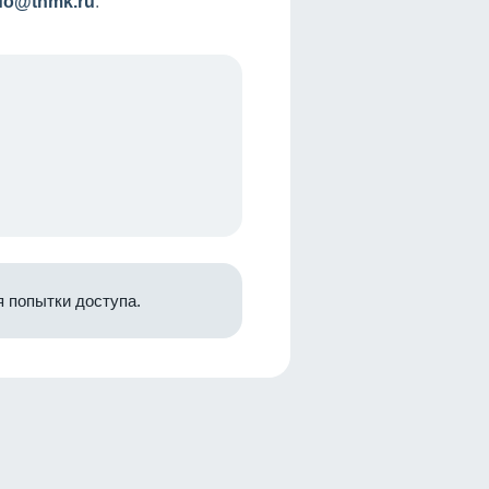
nfo@tnmk.ru
.
 попытки доступа.