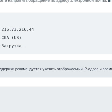
ете направить обращение по адресу электронной почты:
i
216.73.216.44
США (US)
Загрузка...
ддержки рекомендуется указать отображаемый IP-адрес и время