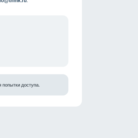
nfo@tnmk.ru
.
 попытки доступа.