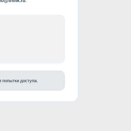
nfo@tnmk.ru
.
 попытки доступа.