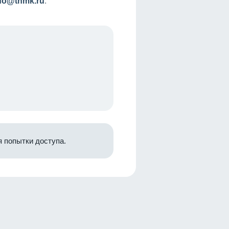
nfo@tnmk.ru
.
 попытки доступа.