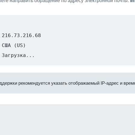
ете направить обращение по адресу электронной почты:
i
216.73.216.68
США (US)
Загрузка...
ддержки рекомендуется указать отображаемый IP-адрес и время