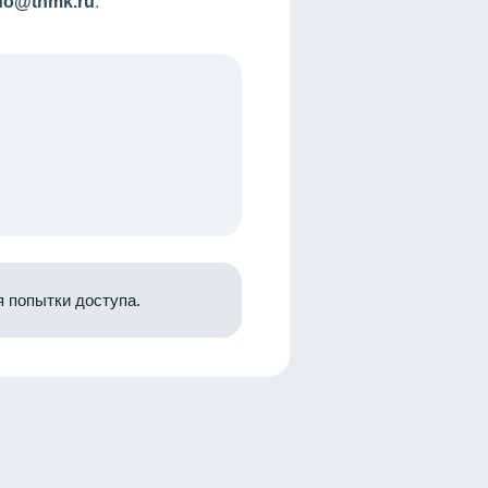
nfo@tnmk.ru
.
 попытки доступа.