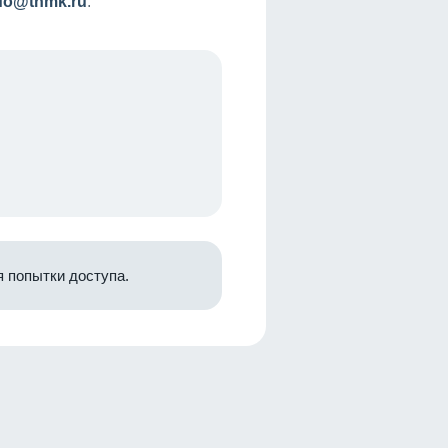
nfo@tnmk.ru
.
 попытки доступа.