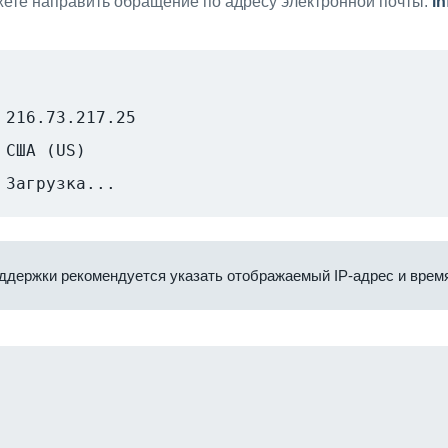
ете направить обращение по адресу электронной почты:
i
216.73.217.25
США (US)
Загрузка...
ддержки рекомендуется указать отображаемый IP-адрес и время